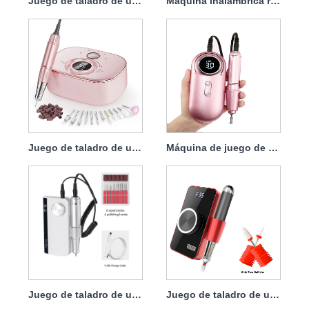
Juego de taladro de uñas inalámbrico recargable Professional 45w 40000rpm
Máquina inalámbrica recargable 45w potente del taladro del clavo 40000rpm
Juego de taladro de uñas recargable con potente pieza de mano 45w 35000rpm
Máquina de juego de taladro de uñas recargable 45w 35000rpm
Juego de taladro de uñas inalámbrico recargable cerca de mí USB 45w 35000rpm
Juego de taladro de uñas recargable Taladro de uñas en los dedos de los pies 35w 35000rpm