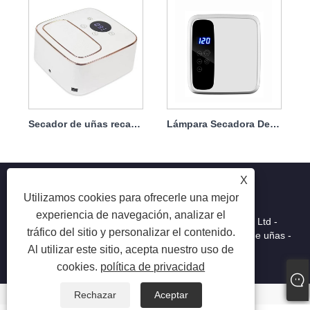
Secador de uñas recargable Lámpara de uñas UV 72w
Lámpara Secadora De Esmalte De Uñas Recargable 72w
X
Utilizamos cookies para ofrecerle una mejor
experiencia de navegación, analizar el
Copyright © 2025 Shenzhen Ruina Optoelectronic Co., Ltd -
tráfico del sitio y personalizar el contenido.
Lámpara de uñas, taladro de uñas, colector de polvo de uñas -
Al utilizar este sitio, acepta nuestro uso de
Todos los derechos reservados.
cookies.
política de privacidad
Rechazar
Aceptar