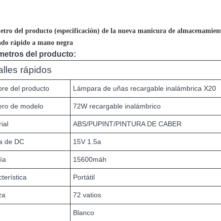
tro del producto (especificación) de la nueva manicura de almacenamiento
ado rápido a mano negra
metros del producto:
alles rápidos
re del producto
Lámpara de uñas recargable inalámbrica X20
ro de modelo
72W recargable inalámbrico
ial
ABS/PUPINT/PINTURA DE CABER
da de DC
15V 1.5a
ía
15600máh
terística
Portátil
za
72 vatios
Blanco