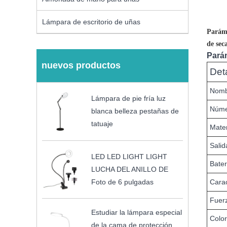
Lámpara de escritorio de uñas
Paráme
de sec
Pará
nuevos productos
Det
Nomb
Lámpara de pie fría luz
Núme
blanca belleza pestañas de
tatuaje
Mater
Sali
LED LED LIGHT LIGHT
Bater
LUCHA DEL ANILLO DE
Foto de 6 pulgadas
Carac
Fuer
Estudiar la lámpara especial
Color
de la cama de protección