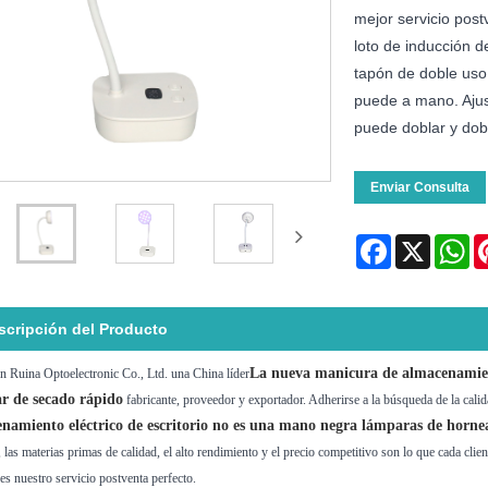
mejor servicio post
loto de inducción d
tapón de doble uso
puede a mano. Ajus
puede doblar y dobl
Enviar Consulta
Facebook
X
Wh
scripción del Producto
La nueva manicura de almacenamient
 Ruina Optoelectronic Co., Ltd. una China líder
r de secado rápido
fabricante, proveedor y exportador. Adherirse a la búsqueda de la cali
namiento eléctrico de escritorio no es una mano negra lámparas de horne
 las materias primas de calidad, el alto rendimiento y el precio competitivo son lo que cada cli
 es nuestro servicio postventa perfecto.