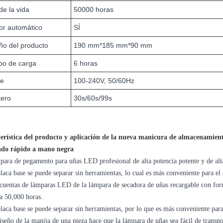
de la vida
50000 horas
or automático
SÍ
ño del producto
190 mm*185 mm*90 mm
po de carga
6 horas
je
100-240V, 50/60Hz
tero
30s/60s/99s
erística del producto y aplicación de la nueva manicura de almacenamiento
ado rápido a mano negra
para de pegamento para uñas LED profesional de alta potencia potente y de alt
laca base se puede separar sin herramientas, lo cual es más conveniente para el 
 cuentas de lámparas LED de la lámpara de secadora de uñas recargable con for
ta 50,000 horas.
laca base se puede separar sin herramientas, por lo que es más conveniente para
iseño de la manija de una pieza hace que la lámpara de uñas sea fácil de transpo