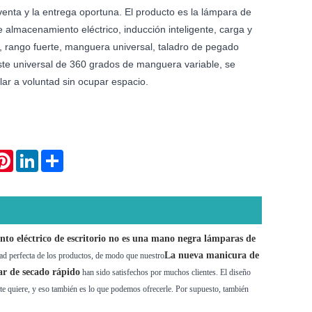
venta y la entrega oportuna. El producto es la lámpara de
e almacenamiento eléctrico, inducción inteligente, carga y
, rango fuerte, manguera universal, taladro de pegado
te universal de 360 ​​grados de manguera variable, se
ar a voluntad sin ocupar espacio.
atsApp
Pinterest
LinkedIn
Share
o eléctrico de escritorio no es una mano negra lámparas de
La nueva manicura de
dad perfecta de los productos, de modo que nuestro
ar de secado rápido
han sido satisfechos por muchos clientes. El diseño
ente quiere, y eso también es lo que podemos ofrecerle. Por supuesto, también