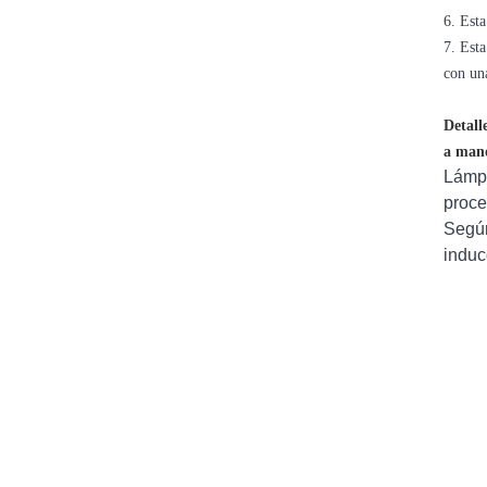
6. Est
7. Est
con un
Detall
a man
Lámpa
proce
Según
induc