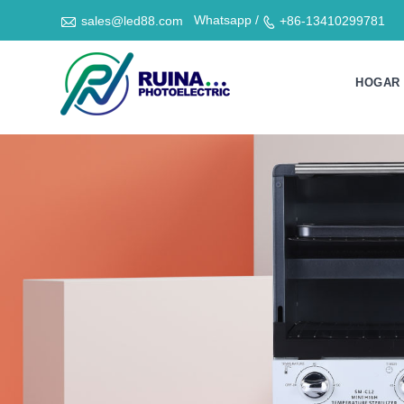

Whatsapp /
sales@led88.com
+86-13410299781

HOGAR