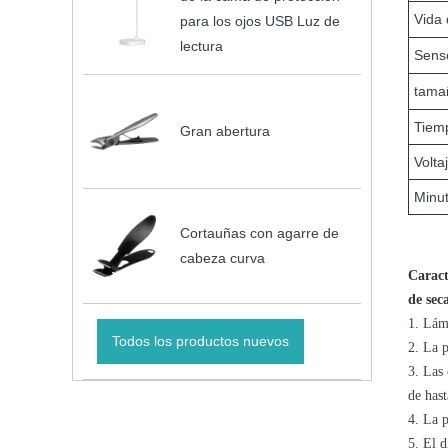
Vida 
para los ojos USB Luz de
lectura
Sens
tama
Tiem
Gran abertura
Volta
Minu
Cortauñas con agarre de
cabeza curva
Caract
de sec
1. Lám
Todos los productos nuevos
2. La p
3. Las
de has
4. La p
5. El d